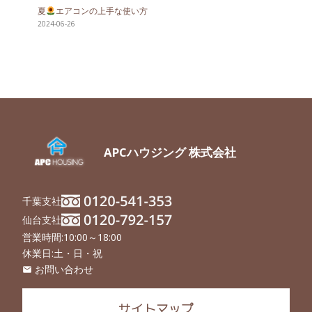
夏
エアコンの上手な使い方
2024-06-26
APCハウジング 株式会社
千葉支社
仙台支社
営業時間:10:00～18:00
休業日:土・日・祝
お問い合わせ
email
サイトマップ