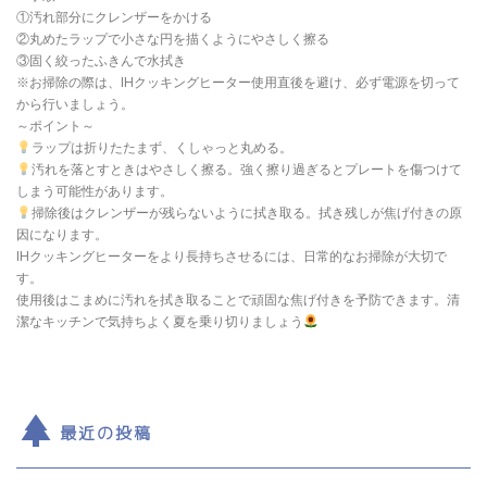
①汚れ部分にクレンザーをかける
②丸めたラップで小さな円を描くようにやさしく擦る
③固く絞ったふきんで水拭き
※お掃除の際は、IHクッキングヒーター使用直後を避け、必ず電源を切って
から行いましょう。
～ポイント～
ラップは折りたたまず、くしゃっと丸める。
汚れを落とすときはやさしく擦る。強く擦り過ぎるとプレートを傷つけて
しまう可能性があります。
掃除後はクレンザーが残らないように拭き取る。拭き残しが焦げ付きの原
因になります。
IHクッキングヒーターをより長持ちさせるには、日常的なお掃除が大切で
す。
使用後はこまめに汚れを拭き取ることで頑固な焦げ付きを予防できます。清
潔なキッチンで気持ちよく夏を乗り切りましょう
最近の投稿